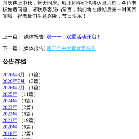
国庆遇上中秋，普天同庆。账王同学们也将休息片刻，各位老
板如遇问题，请联系客服qq留言，我们将在假期后第一时间回
复哦。祝老板们生意兴隆，节日快乐！
上一篇：
[媒体报告]
双十一，双重活动开启！
下一篇：
[媒体报告]
账王年中大促优惠公告
公告存档
2026年
8月
（1篇）
2026年
7月
（3篇）
2026年
2月
（1篇）
2025年
（11篇）
2024年
（9篇）
2023年
（2篇）
2022年
（6篇）
2021年
（19篇）
2020年
（6篇）
2018年
（2篇）