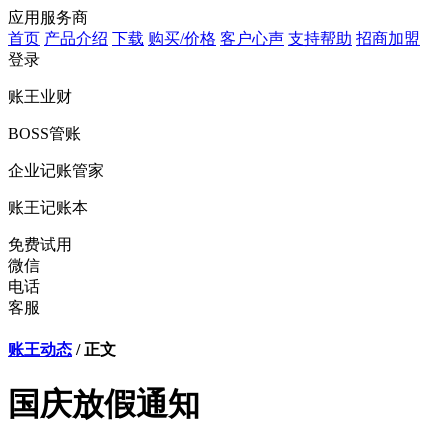
应用服务商
首页
产品介绍
下载
购买/价格
客户心声
支持帮助
招商加盟
登录
账王业财
BOSS管账
企业记账管家
账王记账本
免费试用
微信
电话
客服
账王动态
/ 正文
国庆放假通知