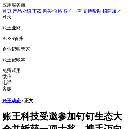
应用服务商
首页
产品介绍
下载
购买/价格
客户心声
支持帮助
招商加盟
登录
账王业财
BOSS管账
企业记账管家
账王记账本
免费试用
微信
电话
客服
账王动态
/ 正文
账王科技受邀参加钉钉生态大
会并斩获一项大奖，携手迈向