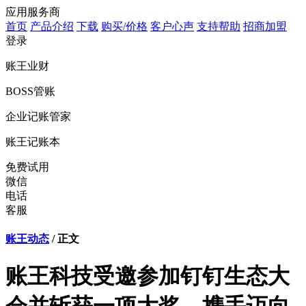
应用服务商
首页
产品介绍
下载
购买/价格
客户心声
支持帮助
招商加盟
登录
账王业财
BOSS管账
企业记账管家
账王记账本
免费试用
微信
电话
客服
账王动态
/ 正文
账王科技受邀参加钉钉生态大
会并斩获一项大奖，携手迈向