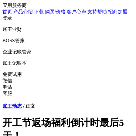
应用服务商
首页
产品介绍
下载
购买/价格
客户心声
支持帮助
招商加盟
登录
账王业财
BOSS管账
企业记账管家
账王记账本
免费试用
微信
电话
客服
账王动态
/ 正文
开工节返场福利倒计时最后5
天！